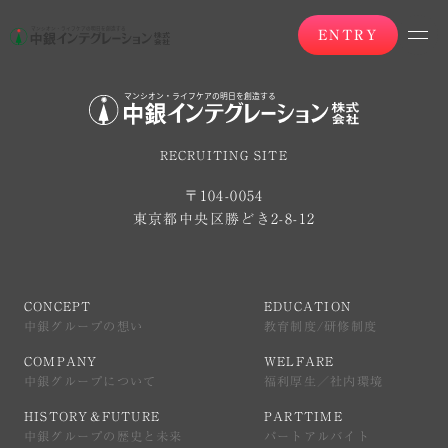
ENTRY
RECRUITING SITE
〒104-0054
東京都中央区勝どき2-8-12
CONCEPT
EDUCATION
中銀グループの想い
教育制度/研修制度
CONCEPT
EDUCATION
中銀グループの想い
教育制度/研修制度
COMPANY
WELFARE
中銀グループについて
福利厚生／社内環境
COMPANY
WELFARE
中銀グループについて
福利厚生／社内環境
HISTORY＆FUTURE
PARTTIME
中銀グループの歴史と未来
パートアルバイト
HISTORY＆FUTURE
PARTTIME
中銀グループの歴史と未来
パートアルバイト