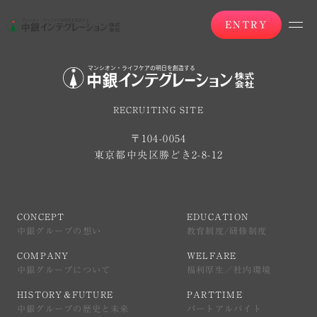
ENTRY
RECRUITING SITE
〒104-0054
東京都中央区勝どき2-8-12
CONCEPT
EDUCATION
中銀グループの想い
教育制度/研修制度
CONCEPT
EDUCATION
中銀グループの想い
教育制度/研修制度
COMPANY
WELFARE
中銀グループについて
福利厚生／社内環境
COMPANY
WELFARE
中銀グループについて
福利厚生／社内環境
HISTORY＆FUTURE
PARTTIME
中銀グループの歴史と未来
パートアルバイト
HISTORY＆FUTURE
PARTTIME
中銀グループの歴史と未来
パートアルバイト