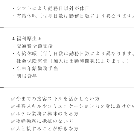
・シフトにより勤務日以外が休日
・有給休暇（付与日数は勤務日数により異なります
＊福利厚生＊
・交通費全額支給
・有給休暇（付与日数は勤務日数により異なります
CONCE
・社会保険完備（加入は出勤時間数によります。）
中銀グル
・年末年始勤務手当
・制服貸与
COMPA
中銀グル
HISTO
り
✅今までの接客スキルを活かしたい方
中銀グル
✅接客スキルやコミュニケーション力を身に着けた
✅ホテル業務に興味のある方
WORKS
✅夜勤勤務に抵抗のない方
職種紹介
✅人と接することが好きな方