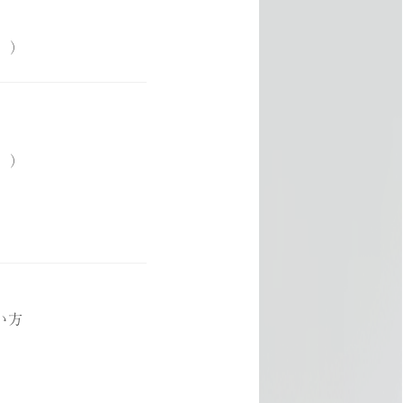
。）
。）
PT
EDUCATION
ープの想い
教育制度/研修制度
NY
WELFARE
ープについて
福利厚生／社内環境
RY＆FUTURE
PARTTIME
ープの歴史と未来
パートアルバイト
い方
Q&A
よくある質問