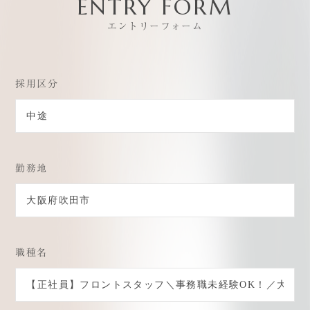
ENTRY FORM
エントリーフォーム
採用区分
CONCEPT
EDUCATION
中銀グループの想い
教育制度/研修制度
勤務地
COMPANY
WELFARE
中銀グループについて
福利厚生／社内環境
HISTORY＆FUTURE
PARTTIME
中銀グループの歴史と未来
パートアルバイト
職種名
WORKS
Q&A
職種紹介
よくある質問
INTERVIEW
BLOG