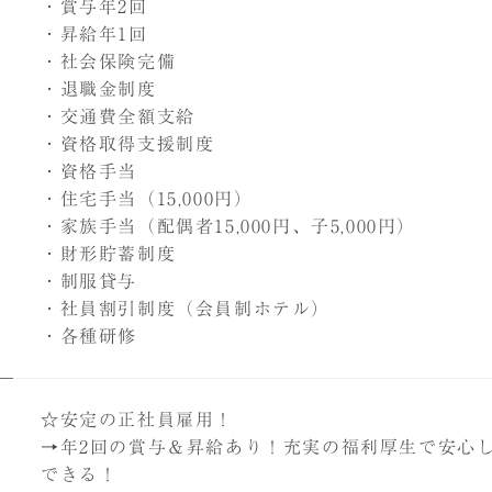
・賞与年2回
INTERV
・昇給年1回
スタッフ
・社会保険完備
・退職金制度
LIVING
熱海で働
・交通費全額支給
・資格取得支援制度
・資格手当
・住宅手当（15,000円）
エン
・家族手当（配偶者15,000円、子5,000円）
・財形貯蓄制度
企業
・制服貸与
・社員割引制度（会員制ホテル）
・各種研修
☆安定の正社員雇用！
→年2回の賞与＆昇給あり！充実の福利厚生で安心
できる！