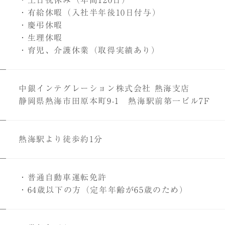
・土日祝休み（年間120日）
・有給休暇（入社半年後10日付与）
・慶弔休暇
・生理休暇
・育児、介護休業（取得実績あり）
中銀インテグレーション株式会社 熱海支店
CONCE
静岡県熱海市田原本町9-1 熱海駅前第一ビル7F
中銀グル
COMPA
熱海駅より徒歩約1分
中銀グル
HISTO
中銀グル
・普通自動車運転免許
・64歳以下の方（定年年齢が65歳のため）
WORKS
職種紹介