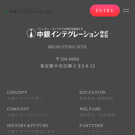
ENTRY
RECRUITING SITE
〒104-0054
東京都中央区勝どき2-8-12
CONCEPT
EDUCATION
中銀グループの想い
教育制度/研修制度
CONCEPT
EDUCATION
中銀グループの想い
教育制度/研修制度
COMPANY
WELFARE
中銀グループについて
福利厚生／社内環境
COMPANY
WELFARE
中銀グループについて
福利厚生／社内環境
HISTORY＆FUTURE
PARTTIME
中銀グループの歴史と未来
パートアルバイト
HISTORY＆FUTURE
PARTTIME
中銀グループの歴史と未来
パートアルバイト