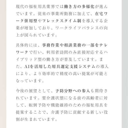
現代の福祉用具業界では
働き方の多様化
が進ん
でいます。従来の事業所勤務に加えて、
在宅ワ
ーク併用型
や
フレックスタイム制
を導入する企
業が増加しており、ワークライフバランスの向
上が図られています。
具体的には、
事務作業や相談業務の一部をテレ
ワーク
で行い、利用者訪問のみ直接対応するハ
イブリッド型の働き方が普及しています。ま
た、
AI
を活用した用具選定支援システム
の導入
により、より効率的で精度の高い提案が可能と
なっています。
今後の展望として、
予防分野への参入
も期待さ
れています。要介護状態になる前の高齢者に対
して、転倒予防や機能維持のための福祉用具を
提案することで、介護予防に貢献する新しい役
割が生まれています。