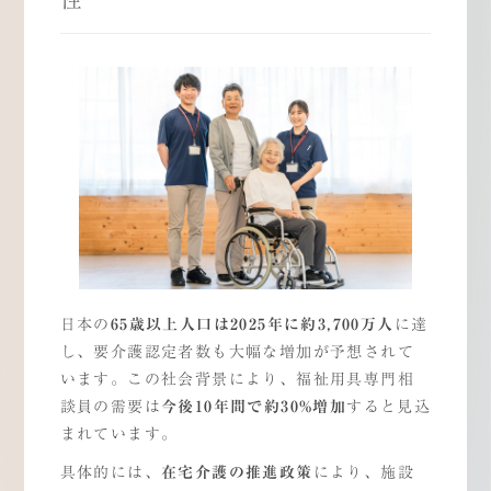
日本の
65
歳以上人口は
2025
年に約
3,700
万人
に達
し、要介護認定者数も大幅な増加が予想されて
います。この社会背景により、福祉用具専門相
談員の需要は
今後
10
年間で約
30%
増加
すると見込
まれています。
具体的には、
在宅介護の推進政策
により、施設