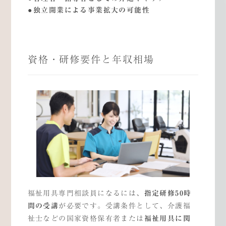
独立開業による事業拡大の可能性
資格・研修要件と年収相場
福祉用具専門相談員になるには、
指定研修
50
時
間の受講
が必要です。受講条件として、介護福
祉士などの国家資格保有者または
福祉用具に関