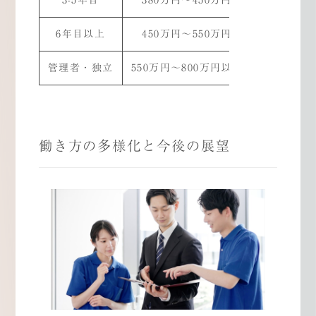
6年目以上
450万円～550万円
役職手当5
管理者・独立
550万円～800万円以上
業績手当1
働き方の多様化と今後の展望