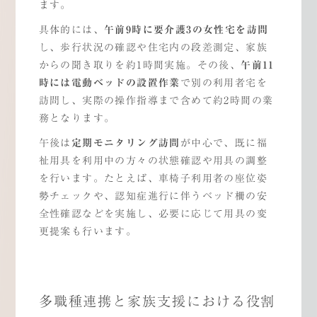
ます。
具体的には、
午前
9
時に要介護
3
の女性宅を訪問
し、歩行状況の確認や住宅内の段差測定、家族
からの聞き取りを約1時間実施。その後、
午前
11
時には電動ベッドの設置作業
で別の利用者宅を
訪問し、実際の操作指導まで含めて約2時間の業
務となります。
午後は
定期モニタリング訪問
が中心で、既に福
祉用具を利用中の方々の状態確認や用具の調整
を行います。たとえば、車椅子利用者の座位姿
勢チェックや、認知症進行に伴うベッド柵の安
全性確認などを実施し、必要に応じて用具の変
更提案も行います。
多職種連携と家族支援における役割