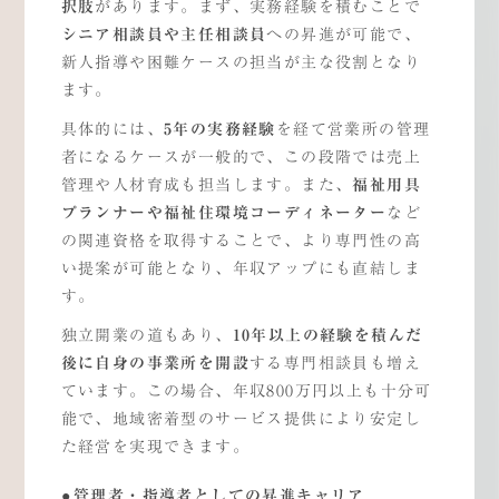
択肢
があります。まず、実務経験を積むことで
熱海で働く・暮らす
シニア相談員や主任相談員
への昇進が可能で、
新人指導や困難ケースの担当が主な役割となり
ます。
エントリー
具体的には、
5
年の実務経験
を経て営業所の管理
者になるケースが一般的で、この段階では売上
企業サイト
管理や人材育成も担当します。また、
福祉用具
プランナーや福祉住環境コーディネーター
など
の関連資格を取得することで、より専門性の高
い提案が可能となり、年収アップにも直結しま
す。
独立開業の道もあり、
10
年以上の経験を積んだ
後に自身の事業所を開設
する専門相談員も増え
ています。この場合、年収800万円以上も十分可
能で、地域密着型のサービス提供により安定し
た経営を実現できます。
管理者・指導者としての昇進キャリア