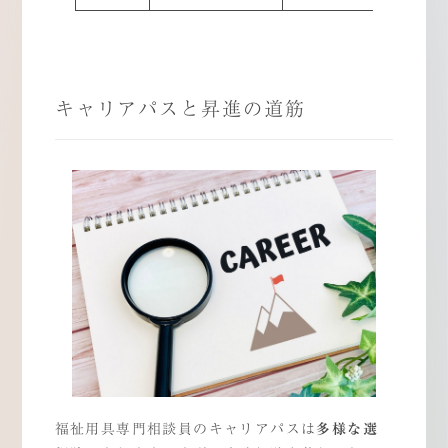
キャリアパスと昇進の道筋
CONCEPT
EDUCATION
中銀グループの想い
教育制度/研修制度
COMPANY
WELFARE
中銀グループについて
福利厚生／社内環境
HISTORY＆FUTURE
PARTTIME
中銀グループの歴史と未来
パートアルバイト
WORKS
Q&A
職種紹介
よくある質問
INTERVIEW
BLOG
スタッフインタビュー
採用ブログ
福祉用具専門相談員のキャリアパスは
多様な選
LIVING