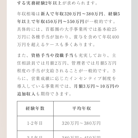
する実務経験
2
年以上
が求められます。
年収相場は
新人で年収
320
万円～
380
万円
、
経験
5
年以上で年収
450
万円～
550
万円
が一般的です。
具体的には、首都圏の大手事業所では基本給25
万円に各種手当が加わり、賞与を含めて年収400
万円を超えるケースも多くあります。
また、
資格手当や役職手当
も充実しており、主
任相談員では月額2万円、管理者では月額5万円
程度の手当が支給されることが一般的です。さ
らに、営業成績に応じたインセンティブ制度を
導入している事業所では、
月額
3
万円～
10
万円の
追加収入
も期待できます。
経験年数
平均年収
主な手
1-2年目
320万円～380万円
資格手当1
3-5年目
380万円～450万円
経験手当2