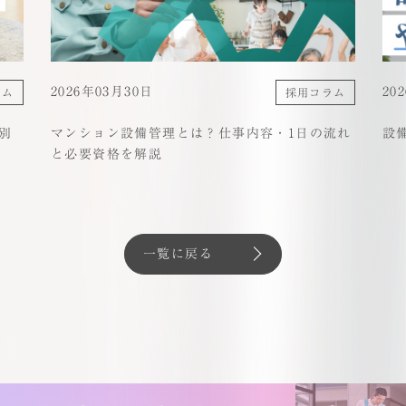
2026年03月30日
20
ラム
採用コラム
別
マンション設備管理とは？仕事内容・1日の流れ
設
と必要資格を解説
一覧に戻る